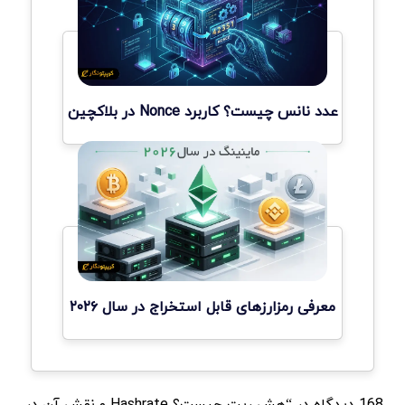
عدد نانس چیست؟ کاربرد Nonce در بلاکچین
معرفی رمزارزهای قابل استخراج در سال ۲۰۲۶
168 دیدگاه در “هش ریت چیست؟ Hashrate و نقش آن در