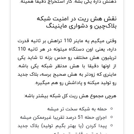
ذهنش داره یکی بشه. کار استخراج دقیقا همینه.
نقش هش ریت در امنیت شبکه
بلاک‌چین و دشواری ماینینگ
وقتی میگیم یه ماینر 110 تراهش بر ثانیه قدرت
داره، یعنی اون دستگاه میتونه در هر ثانیه 110
تریلیون هش مختلف رو حدس بزنه تا شاید یکی
از اونها دقیقا با هش مدنظر شبکه یکی باشه.
ماینری که زودتر به هش صحیح برسه، بلاک جدید
رو تولید میکنه و پاداشش رو هم میگیره.
هرچی مجموع هش ریت کل شبکه بیشتر باشه:
حمله به شبکه سخت تر میشه
اجرای حمله 51 درصد تقریبا غیرممکن میشه
پیدا کردن (یا بهتر بگیم تولید) بلاک جدید