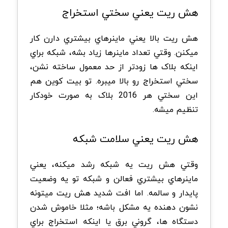
هش ريت يعني سختي استخراج
هش ريت بالا يعني ماینرهاي بيشتري دارن کار
ميکنن. وقتي تعداد ماینرها زياد بشه، شبکه براي
اينکه بلاک ها زودتر از حد معمول ساخته نشن،
سختي استخراج رو بالا ميبره. تو بيت کوين هم
اين سختي هر 2016 بلاک به صورت خودکار
تنظيم ميشه.
هش ريت يعني سلامت شبکه
وقتي هش ريت يه شبکه رشد ميکنه، يعني
ماینرهاي بيشتري فعالن و شبکه تو يه وضعيت
پايدار و سالمه. اما افت شديد هش ريت ميتونه
نشون دهنده یه مشکل باشه؛ مثلا خاموش شدن
دستگاه ها، گروني برق يا اينکه استخراج براي