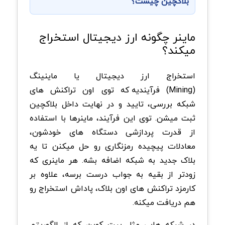
بلاکچین چیست؟
ماینر چگونه ارز دیجیتال استخراج
می
کند؟
استخراج ارز دیجیتال یا ماینینگ
(Mining)
فرآیندیه که توی اون تراکنش های
شبکه بررسی، تایید و در نهایت داخل بلاکچین
ثبت میشن. توی این فرآیند، ماینرها با استفاده
از قدرت پردازشی دستگاه های خودشون،
معادلات پیچیده رمزنگاری رو حل میکنن تا یه
بلاک جدید به شبکه اضافه بشه. هر ماینری که
زودتر از بقیه به جواب درست برسه، علاوه بر
کارمزد تراکنش های اون بلاک، پاداش استخراج رو
هم دریافت میکنه
.
در شبکه هایی مثل بیت کوین که از الگوریتم