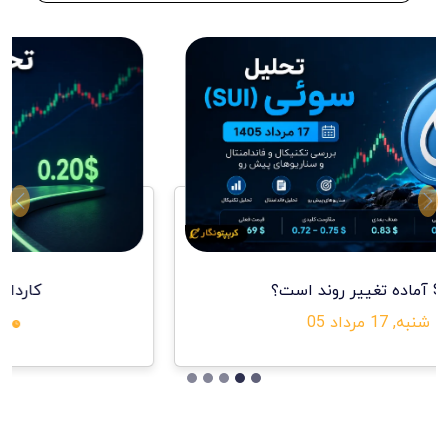
ext
Previous
کاردانو تا ۰.۲۹ دلار می‌رسد؟
شنبه, 17 مرداد 05