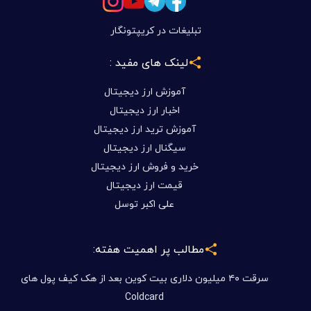
مطالب پر اهمیت هفته:
سرقت ۴۰ میلیون دلاری بیت کوین بعد از هک کیف پول های
Coldcard
قانون CLARITY آمریکا - حمایت Block مسیر سنا رو تغییر
میدهد؟
توسل سیستم چیست؟ آشنایی کامل با سیستم معاملاتی
هوشمند T.S در بیتکس روم
بازی تازه DOGE شروع شد
فرصت های سرمایه گذاری در بیتکس روم بدون دغدغه تحریم