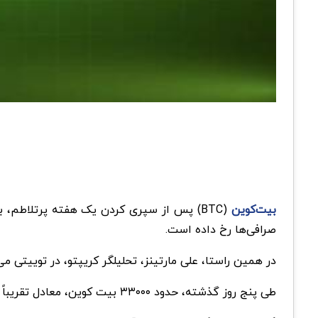
بیت‌کوین
(BTC) پس از سپری کردن یک هفته‌ پرتلاطم، به نظر می‌رسد در محدوده ۲۸,۳۰۰ دلار به ثبات رسیده است. علی‌رغم این ثبات ظاهری، خروج قابل‌توجه بیت‌کوین از
صرافی‌ها رخ داده است.
در همین راستا، علی مارتینز، تحلیلگر کریپتو، در توییتی می‌
طی پنج روز گذشته، حدود ۳۳۰۰۰ بیت کوین، معادل تقریباً ۹۲۴ میلیون دلار از کیف‌پول‌های