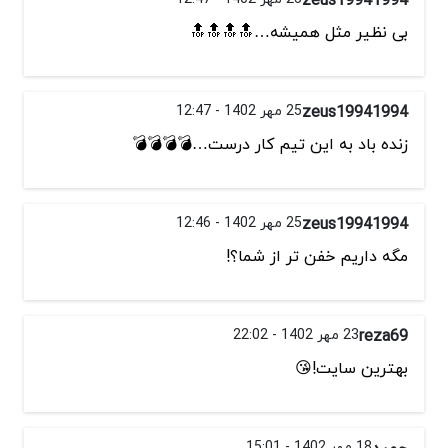
بی نظیر مثل همیشه…🔝🔝🔝🔝
zeus19941994
25 مهر 1402 - 12:47
زنده باد به این تیم کار درست…💣💣💣💣
zeus19941994
25 مهر 1402 - 12:46
مگه داریم خفن تر از شما؟!
reza69
23 مهر 1402 - 22:02
بهترین سایت!😘
حمید
18 مهر 1402 - 15:01