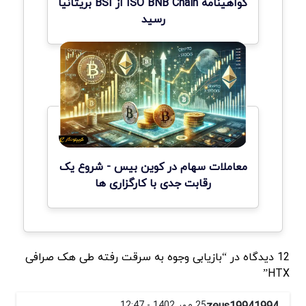
گواهینامه ISO BNB Chain از BSI بریتانیا
رسید
معاملات سهام در کوین بیس - شروع یک
رقابت جدی با کارگزاری ها
12 دیدگاه در “بازیابی وجوه به سرقت رفته طی هک صرافی
HTX”
zeus19941994
25 مهر 1402 - 12:47