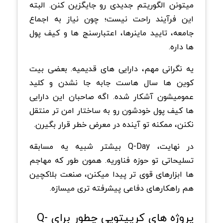
میتونن الگوریتم جدیدی رو جایگزین کنن. البته
این فرآیند راحت نیست؛ چون نیاز به اجماع
جامعه، تایید ماینرها، اعتبارسنج ها و کیف پول
ها داره.
یه نگرانی مهم، دارایی های قدیمیه. بعضی بیت
کوین ها سال هاست جابه جا نشدن و کلید
عمومیشون آشکار شده. اگه صاحبان این دارایی
ها کیف پول خودشون رو به ساختار امن تر منتقل
نکنن، ممکنه تو آینده در معرض خطر قرار بگیرن.
در نهایت، Q-Day بیشتر شبیه یه مسابقه
تسلیحاتی تو حوزه فناوریه. همون طور که مهاجم
ها ابزارهای قوی تر پیدا میکنن، صنعت بلاکچین
هم راهکارهای دفاعی پیشرفته تری میسازه.
پروژه های کریپتویی چطور برای Q-