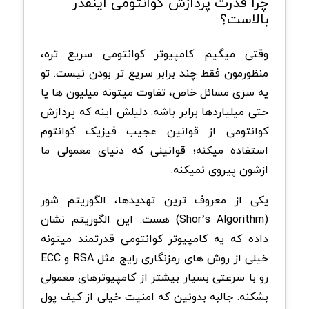
چرا قدرت پردازش کوانتومی اینقدر
بالاست؟
وقتی میگیم کامپیوتر کوانتومی سریع تره،
منظورمون فقط چند برابر سریع تر بودن نیست. تو
یه سری مسائل خاص، تفاوت میتونه میلیون ها یا
حتی میلیاردها برابر باشه. دلیلش اینه که پردازش
کوانتومی از قوانین عجیب فیزیک کوانتوم
استفاده میکنه؛ قوانینی که دنیای معمولی ما
ازشون پیروی نمیکنه.
یکی از معروف ترین تهدیدها، الگوریتم شور
(Shor’s Algorithm) هست. این الگوریتم نشان
داده که یه کامپیوتر کوانتومی قدرتمند میتونه
خیلی از روش های رمزنگاری رایج مثل RSA و ECC
رو با سرعتی بسیار بیشتر از کامپیوترهای معمولی
بشکنه. جالبه بدونین که امنیت خیلی از کیف پول