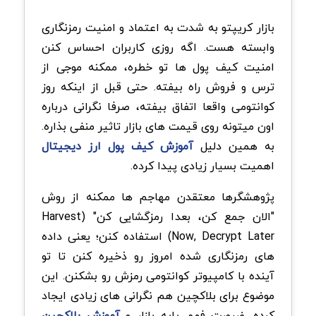
بازار کریپتو به شدت به اعتماد و امنیت رمزنگاری
وابسته هست. اگه روزی کاربران احساس کنن
امنیت کیف پول ها تو خطره، ممکنه موجی از
ترس و فروش راه بیفته. حتی قبل از اینکه روز
کوانتومی واقعا اتفاق بیفته، صرفا نگرانی درباره
اون میتونه روی قیمت های بازار تاثیر منفی بذاره.
به همین دلیل
آموزش کیف پول ارز دیجیتال
اهمیت بسیار زیادی پیدا کرده.
پژوهشگرها معتقدن مهاجم ها ممکنه از روش
"الان جمع کن، بعدا رمزگشایی کن" (Harvest
Now, Decrypt Later) استفاده کنن؛ یعنی داده
های رمزنگاری شده امروز رو ذخیره کنن تا تو
آینده با کامپیوتر کوانتومی رمزش رو بشکنن. این
موضوع برای بلاکچین هم نگرانی های زیادی ایجاد
کرده. ضرورت فهم پایه بازار و
آموزش بلاکچین