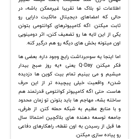
اطلاعات تو بلاک ها تقریبا غیرممکن باشه، در
حالی که امضاهای دیجیتال مالکیت دارایی رو
ثابت میکنن. اگه کامپیوترهای کوانتومی بتونن
یکی از این لایه ها رو تضعیف کنن، اثر دومینویی
اون میتونه بخش های دیگه رو هم درگیر کنه.
اما اینجا یه سوءبرداشت رایج وجود داره. بعضی ها
فکر میکنن Q-Day یعنی «یه روز صبح بیدار
میشیم و می بینیم تمام بیت کوین ها دزدیده
شدن». واقعیت خیلی پیچیده تر از این حرف
هاست. حتی اگه کامپیوتر کوانتومی قدرتمند هم
ساخته بشه، مهاجم ها باید بتونن تو زمان محدود
و با منابع عظیم به شبکه حمله کنن. از طرفی،
جامعه توسعه دهنده های بلاکچین احتمالا سال
ها قبل از رسیدن به اون نقطه، راهکارهای دفاعی
رو پیاده سازی میکنن.