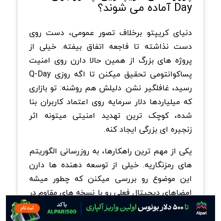
Day آماده می شوند؟
دنیای کریپتو برخلاف تصور عمومی، دست روی
دست نذاشته تا فاجعه اتفاق بیفته. خیلی از
پروژه های بزرگ از همین حالا دارن روی امنیت
پساکوانتومی تحقیق میکنن تا اگه روزی Q-Day
رسید، غافلگیر نشن. دلیلش هم روشنه: تو بازاری
که میلیاردها دلار سرمایه روی اعتماد کاربران بنا
شده، کوچک ترین تهدید امنیتی میتونه اثر
زنجیره ای بزرگی ایجاد کنه.
یکی از مهم ترین راهکارها، به روزرسانی الگوریتم
های رمزنگاریه. خیلی از توسعه دهنده ها دارن
این موضوع رو بررسی میکنن که چطور میشه
امضاهای دیجیتال فعلی رو با نسخه های مقاوم در
برابر حملات کوانتومی جایگزین کرد. این کار
آسون نیست، چون هر تغییر تو بلاکچین باید با