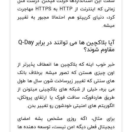
سمت این استانداردها حرکت میکنن. درست مثل
زمانی که اینترنت از HTTP به HTTPS مهاجرت
کرد، دنیای کریپتو هم احتمالا مجبور به تغییر
میشه.
آیا بلاکچین ها می توانند در برابر Q-Day
مقاوم شوند؟
خبر خوب اینه که بلاکچین ها انعطاف پذیرتر از
اون چیزی هستن که تصور میشه. برخلاف بانک
های سنتی که تغییر زیرساخت شون سال ها طول
می بره، خیلی از شبکه های بلاکچینی میتونن از
طریق هاردفورک، سافت فورک یا ارتقای پروتکل،
الگوریتم های امنیتی خودشون رو تغییر بدن.
برای مثال، اگه روزی مشخص بشه امضای
دیجیتال فعلی دیگه امن نیست، توسعه دهنده ها