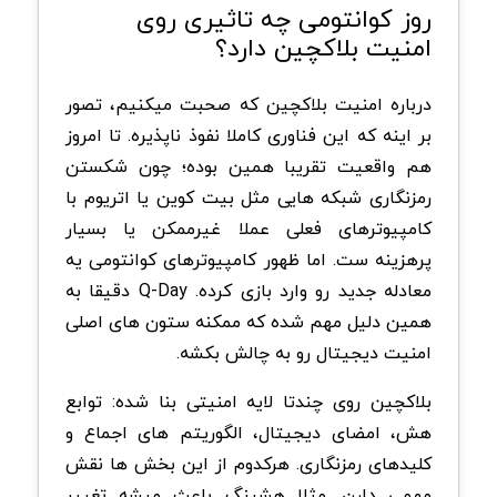
روز کوانتومی چه تاثیری روی
امنیت بلاکچین دارد؟
درباره امنیت بلاکچین که صحبت میکنیم، تصور
بر اینه که این فناوری کاملا نفوذ ناپذیره. تا امروز
هم واقعیت تقریبا همین بوده؛ چون شکستن
رمزنگاری شبکه هایی مثل بیت کوین یا اتریوم با
کامپیوترهای فعلی عملا غیرممکن یا بسیار
پرهزینه ست. اما ظهور کامپیوترهای کوانتومی یه
معادله جدید رو وارد بازی کرده. Q-Day دقیقا به
همین دلیل مهم شده که ممکنه ستون های اصلی
امنیت دیجیتال رو به چالش بکشه.
بلاکچین روی چندتا لایه امنیتی بنا شده: توابع
هش، امضای دیجیتال، الگوریتم های اجماع و
کلیدهای رمزنگاری. هرکدوم از این بخش ها نقش
مهمی دارن. مثلا هشینگ باعث میشه تغییر