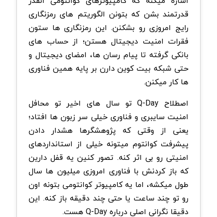
اشاره میکنه که کامپیوترهای کوانتومی انقدر
قدرتمند بشن که بتونن الگوریتم های رمزنگاری
رایج امروزی رو بشکنن. این رمزنگاری ها ستون
فقرات امنیت دیجیتال هستن؛ از حساب های
بانکی گرفته تا پیام رسان ها، امضای دیجیتال و
حتی شبکه بیت کوین دارن بر پایه همین فناوری
ها کار میکنن.
اصطلاح Q-Day تو سال های اخیر تو محافل
امنیت سایبری و فناوری خیلی سر زبون ها افتاد؛
یعنی از وقتی که پژوهشگرها هشدار دادن
پیشرفت کوانتوم میتونه خیلی از استانداردهای
امنیتی رو بی اثر کنه. تصور کنین یه قفل دارین
که باز کردنش با فناوری امروزی میلیون ها سال
طول میکشه، اما یه کامپیوتر کوانتومی بتونه اون
رو تو چند ساعت یا حتی چند دقیقه باز کنه. این
دقیقا نگرانی اصلی درباره Q-Day هست.