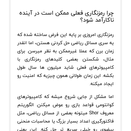
چرا رمزنگاری فعلی ممکن است در آینده
ناکارآمد شود؟
رمزنگاری امروزی بر پایه این فرض ساخته شده که
یه سری مسائل ریاضی حل کردنی هستن، اما انقدر
زمان برن که عملا غیرممکن به نظر میرسن. برای
مثال، شکستن بعضی کلیدهای رمزنگاری با
کامپیوترهای فعلی شاید میلیون ها سال طول
بکشه. این زمان طولانی همون چیزیه که امنیت رو
ایجاد میکنه.
اما مشکل از جایی شروع میشه که کامپیوترهای
کوانتومی قواعد بازی رو عوض میکنن. الگوریتم
معروف Shor میتونه بعضی از مسائل ریاضی، مثل
فاکتورگیری اعداد بسیار بزرگ یا محاسبات منحنی
بیضوی رو خیلی سریع تر حل کنه. این یعنی