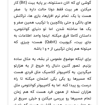
گوشی ای که الان دستتونه، بر پایه بیت (Bit) کار
میکنن. هر بیت فقط دوتا حالت داره: یا صفر
هست یا یک. تمام نرم افزارها، بازی ها، تراکنش
های بانکی و حتی بلاکچین با ترکیب همین صفر و
یک ها ساخته شدن. اما تو دنیای کوانتومی،
داستان کاملا فرق میکنه. اینجا واحد اطلاعات به
جای بیت، کیوبیت (Qubit) هست؛ چیزی که
میتونه هم زمان ترکیبی از ۰ و ۱ باشه.
برای اینکه موضوع ملموس تر بشه، یه مثال ساده
بزنیم. تصور کنین دنبال راه خروج از یه هزارتو
میگردین. یه کامپیوتر کلاسیک مثل فردی هست
که مسیرها رو یکی یکی امتحان میکنه تا راه
درست رو پیدا کنه. اما یه کامپیوتر کوانتومی مثل
هزاران نسخه از همون فرد هست که هم زمان
تمام مسیرها رو بررسی میکنن و خیلی سریع تر
به جواب میرسن. همین قابلیت هست که باعث